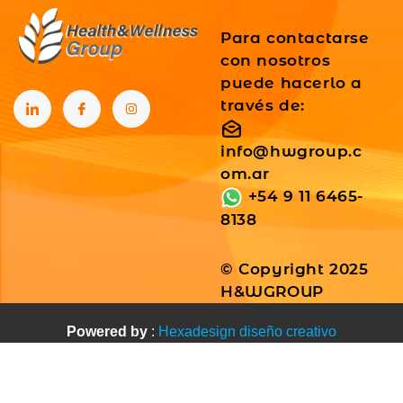
Para contactarse
con nosotros
puede hacerlo a
través de:
info@hwgroup.c
om.ar
+54 9 11 6465-
8138
© Copyright 2025
H&WGROUP
Powered by
:
Hexadesign diseño creativo